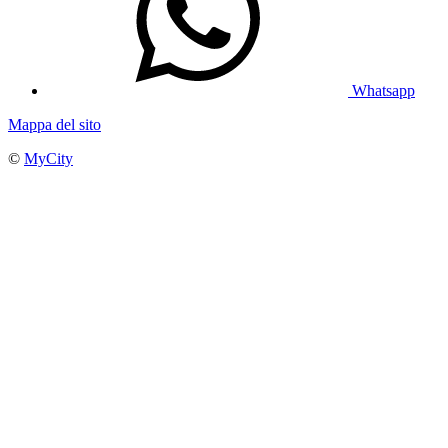
Whatsapp
Mappa del sito
©
MyCity