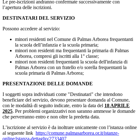
Le pre-iscrizioni andranno confermate successivamente con
l’apertura delle iscrizioni.
DESTINATARI DEL SERVIZIO
Possono accedere al servizio:
minori residenti nel Comune di Palmas Arborea frequentanti
la scuola dell’infanzia e la scuola primaria;
minori non residenti ma frequentanti la primaria di Palmas
Arborea, compresi gli iscritti alla 1° classe;
minori non residenti frequentanti la scuola dell'infanzia di
Palmas Arborea con un fratello e/o sorella frequentanti la
scuola primaria di Palmas Arborea;
PRESENTAZIONE DELLE DOMANDE
I soggetti sopra individuati come "Destinatari" che intendono
beneficiare del servizio, devono presentare domanda al Comune,
con le modalità di seguito indicate, entro la data del
18 APRILE
2025
. Per problemi organizzativi non saranno ammesse le domande
che perverranno entro e non oltre la predetta data.
L’iscrizione al servizio è da inoltrare unicamente con l’istanza online
al seguente link
https://comune.palmasarborea.or.it/istanze-
online/istanza-dettaglio/2733407