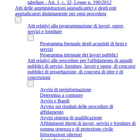
tabellare - Art. 1, c. 32, Legge n. 190/2012
Atti delle amministrazioni aggiudicatrici e degli enti
aggiudicatori distintamente per ogni procedura
Atti relativi alla programmazione di lavori, opere,
servizi e forniture
Programma biennale degli acquisiti di beni e
servizi
Programma triennale dei lavori pubblici
Atti relativi alle procedure per l'affidamento di appalti
pubblici di servizi, forniture, lavori e opere, di concorsi
pubblici di progettazione, di concorsi di idee e di
concessioni
Avvisi di preinformazione
Determina a contrarre
Avvisi e Bandi
Avviso sui risultati delle procedure di
affidamento
Avvisi sistema di qualificazione
Affidamenti diretti di lavori, servizi e forniture di
somma urgenza e di protezione civile
Informazioni ulteriori