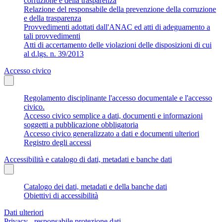
corruzione e della trasparenza
Relazione del responsabile della prevenzione della corruzione
e della trasparenza
Provvedimenti adottati dall'ANAC ed atti di adeguamento a
tali provvedimenti
Atti di accertamento delle violazioni delle disposizioni di cui
al d.lgs. n. 39/2013
Accesso civico
Regolamento disciplinante l'accesso documentale e l'accesso
civico.
Accesso civico semplice a dati, documenti e informazioni
soggetti a pubblicazione obbligatoria
Accesso civico generalizzato a dati e documenti ulteriori
Registro degli accessi
Accessibilità e catalogo di dati, metadati e banche dati
Catalogo dei dati, metadati e della banche dati
Obiettivi di accessibilità
Dati ulteriori
Privacy - responsabile protezione dati