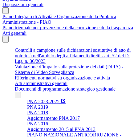
Disposizioni generali
Piano Integrato di Attività e Organizzazione della Pubblica
Amministrazione - PIAO
Piano triennale per prevenzione della corruzione e della trasparenza
Atti generali
Controlli a campione sulle dichiarazioni sostitutive di atto di
notorietà nell'ambito degli affidamenti diretti - art. 52 del D.
Lgs. n. 36/2023
Valutazione d’impatto sulla protezione dei dati (DPIA) -
Sistema di Video Sorveglianza
Riferimenti normativi su organizzazione e attività
Atti amministrativi generali
Documenti di programmazione strategico gestionale
PNA 2023-2025
PNA 2019
PNA 2018
Aggiornamento PNA 2017
PNA 2016
Aggiornamento 2015 al PNA 2013
PIANO NAZIONALE ANTICORRUZIONE -