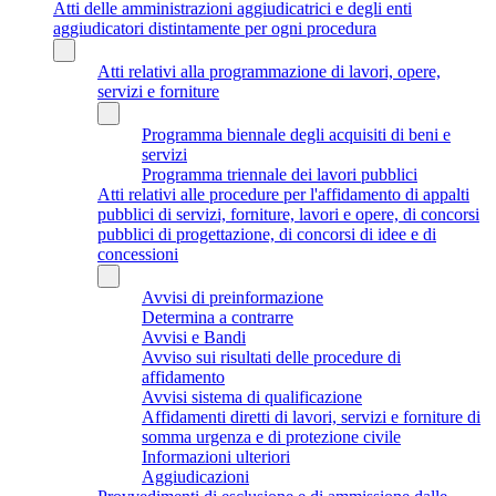
Atti delle amministrazioni aggiudicatrici e degli enti
aggiudicatori distintamente per ogni procedura
Atti relativi alla programmazione di lavori, opere,
servizi e forniture
Programma biennale degli acquisiti di beni e
servizi
Programma triennale dei lavori pubblici
Atti relativi alle procedure per l'affidamento di appalti
pubblici di servizi, forniture, lavori e opere, di concorsi
pubblici di progettazione, di concorsi di idee e di
concessioni
Avvisi di preinformazione
Determina a contrarre
Avvisi e Bandi
Avviso sui risultati delle procedure di
affidamento
Avvisi sistema di qualificazione
Affidamenti diretti di lavori, servizi e forniture di
somma urgenza e di protezione civile
Informazioni ulteriori
Aggiudicazioni