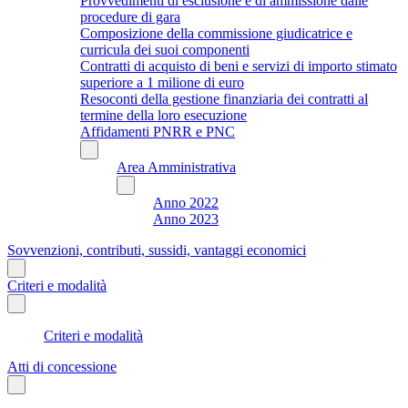
Provvedimenti di esclusione e di ammissione dalle
procedure di gara
Composizione della commissione giudicatrice e
curricula dei suoi componenti
Contratti di acquisto di beni e servizi di importo stimato
superiore a 1 milione di euro
Resoconti della gestione finanziaria dei contratti al
termine della loro esecuzione
Affidamenti PNRR e PNC
Area Amministrativa
Anno 2022
Anno 2023
Sovvenzioni, contributi, sussidi, vantaggi economici
Criteri e modalità
Criteri e modalità
Atti di concessione