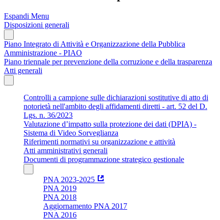
Espandi Menu
Disposizioni generali
Piano Integrato di Attività e Organizzazione della Pubblica
Amministrazione - PIAO
Piano triennale per prevenzione della corruzione e della trasparenza
Atti generali
Controlli a campione sulle dichiarazioni sostitutive di atto di
notorietà nell'ambito degli affidamenti diretti - art. 52 del D.
Lgs. n. 36/2023
Valutazione d’impatto sulla protezione dei dati (DPIA) -
Sistema di Video Sorveglianza
Riferimenti normativi su organizzazione e attività
Atti amministrativi generali
Documenti di programmazione strategico gestionale
PNA 2023-2025
PNA 2019
PNA 2018
Aggiornamento PNA 2017
PNA 2016