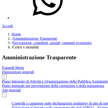
Accedi
Home
/
Amministrazione Trasparente
/
Sovvenzioni, contributi, sussidi, vantaggi economici
/
Criteri e modalità
Amministrazione Trasparente
Espandi Menu
Disposizioni generali
Piano Integrato di Attività e Organizzazione della Pubblica Amminis
Piano triennale per prevenzione della corruzione e della trasparenza
Atti generali
Controlli a campione sulle dichiarazioni sostitutive di atto di not
Valutazione d’impatto sulla protezione dei dati (DPIA) - Siste