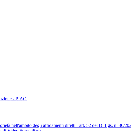
trazione - PIAO
orietà nell'ambito degli affidamenti diretti - art. 52 del D. Lgs. n. 36/20
ma di Video Sorveglianza