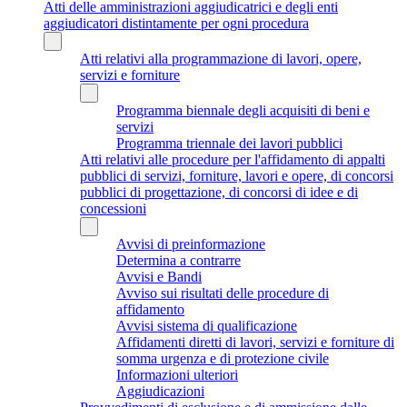
Atti delle amministrazioni aggiudicatrici e degli enti
aggiudicatori distintamente per ogni procedura
Atti relativi alla programmazione di lavori, opere,
servizi e forniture
Programma biennale degli acquisiti di beni e
servizi
Programma triennale dei lavori pubblici
Atti relativi alle procedure per l'affidamento di appalti
pubblici di servizi, forniture, lavori e opere, di concorsi
pubblici di progettazione, di concorsi di idee e di
concessioni
Avvisi di preinformazione
Determina a contrarre
Avvisi e Bandi
Avviso sui risultati delle procedure di
affidamento
Avvisi sistema di qualificazione
Affidamenti diretti di lavori, servizi e forniture di
somma urgenza e di protezione civile
Informazioni ulteriori
Aggiudicazioni