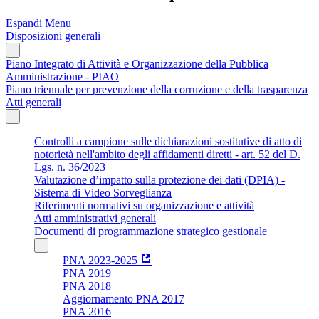
Espandi Menu
Disposizioni generali
Piano Integrato di Attività e Organizzazione della Pubblica
Amministrazione - PIAO
Piano triennale per prevenzione della corruzione e della trasparenza
Atti generali
Controlli a campione sulle dichiarazioni sostitutive di atto di
notorietà nell'ambito degli affidamenti diretti - art. 52 del D.
Lgs. n. 36/2023
Valutazione d’impatto sulla protezione dei dati (DPIA) -
Sistema di Video Sorveglianza
Riferimenti normativi su organizzazione e attività
Atti amministrativi generali
Documenti di programmazione strategico gestionale
PNA 2023-2025
PNA 2019
PNA 2018
Aggiornamento PNA 2017
PNA 2016