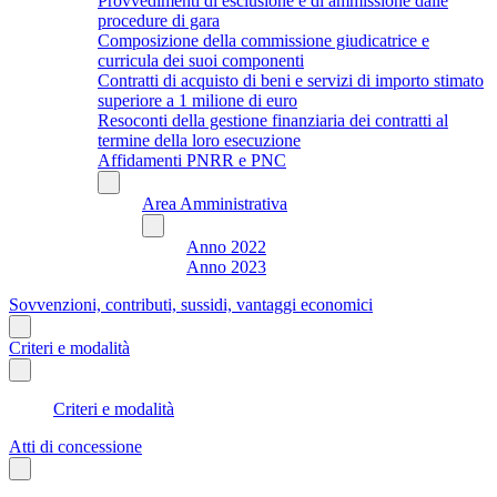
Provvedimenti di esclusione e di ammissione dalle
procedure di gara
Composizione della commissione giudicatrice e
curricula dei suoi componenti
Contratti di acquisto di beni e servizi di importo stimato
superiore a 1 milione di euro
Resoconti della gestione finanziaria dei contratti al
termine della loro esecuzione
Affidamenti PNRR e PNC
Area Amministrativa
Anno 2022
Anno 2023
Sovvenzioni, contributi, sussidi, vantaggi economici
Criteri e modalità
Criteri e modalità
Atti di concessione