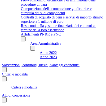
Provvedimenti di esclusione e di ammissione dalle
procedure di gara
Composizione della commissione giudicatrice e
curricula dei suoi componenti
Contratti di acquisto di beni e servizi di importo stimato
superiore a 1 milione di euro
Resoconti della gestione finanziaria dei contratti al
termine della loro esecuzione
Affidamenti PNRR e PNC
Area Amministrativa
Anno 2022
Anno 2023
Sovvenzioni, contributi, sussidi, vantaggi economici
Criteri e modalità
Criteri e modalità
Atti di concessione