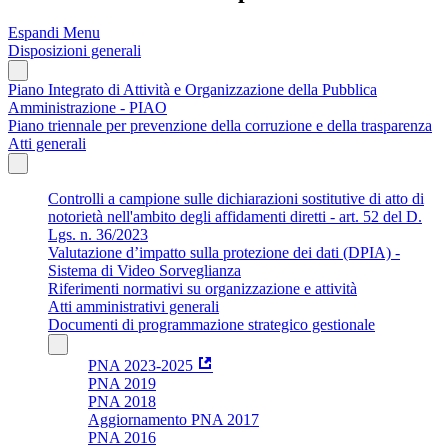
Espandi Menu
Disposizioni generali
Piano Integrato di Attività e Organizzazione della Pubblica
Amministrazione - PIAO
Piano triennale per prevenzione della corruzione e della trasparenza
Atti generali
Controlli a campione sulle dichiarazioni sostitutive di atto di
notorietà nell'ambito degli affidamenti diretti - art. 52 del D.
Lgs. n. 36/2023
Valutazione d’impatto sulla protezione dei dati (DPIA) -
Sistema di Video Sorveglianza
Riferimenti normativi su organizzazione e attività
Atti amministrativi generali
Documenti di programmazione strategico gestionale
PNA 2023-2025
PNA 2019
PNA 2018
Aggiornamento PNA 2017
PNA 2016