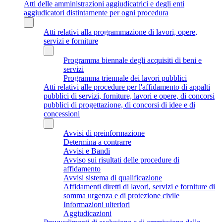
Atti delle amministrazioni aggiudicatrici e degli enti
aggiudicatori distintamente per ogni procedura
Atti relativi alla programmazione di lavori, opere,
servizi e forniture
Programma biennale degli acquisiti di beni e
servizi
Programma triennale dei lavori pubblici
Atti relativi alle procedure per l'affidamento di appalti
pubblici di servizi, forniture, lavori e opere, di concorsi
pubblici di progettazione, di concorsi di idee e di
concessioni
Avvisi di preinformazione
Determina a contrarre
Avvisi e Bandi
Avviso sui risultati delle procedure di
affidamento
Avvisi sistema di qualificazione
Affidamenti diretti di lavori, servizi e forniture di
somma urgenza e di protezione civile
Informazioni ulteriori
Aggiudicazioni