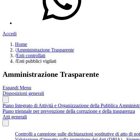
Accedi
Home
/
Amministrazione Trasparente
/
Enti controllati
/
Enti pubblici vigilati
Amministrazione Trasparente
Espandi Menu
Disposizioni generali
Piano Integrato di Attività e Organizzazione della Pubblica Amminis
Piano triennale per prevenzione della corruzione e della trasparenza
Atti generali
Controlli a campione sulle dichiarazioni sostitutive di atto di not
Valutazione d’impatto sulla protezione dei dati (DPIA) - Siste