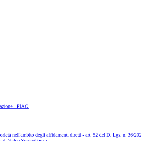
trazione - PIAO
orietà nell'ambito degli affidamenti diretti - art. 52 del D. Lgs. n. 36/20
ma di Video Sorveglianza