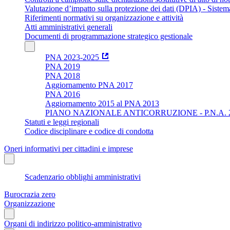
Valutazione d’impatto sulla protezione dei dati (DPIA) - Siste
Riferimenti normativi su organizzazione e attività
Atti amministrativi generali
Documenti di programmazione strategico gestionale
PNA 2023-2025
PNA 2019
PNA 2018
Aggiornamento PNA 2017
PNA 2016
Aggiornamento 2015 al PNA 2013
PIANO NAZIONALE ANTICORRUZIONE - P.N.A. 
Statuti e leggi regionali
Codice disciplinare e codice di condotta
Oneri informativi per cittadini e imprese
Scadenzario obblighi amministrativi
Burocrazia zero
Organizzazione
Organi di indirizzo politico-amministrativo