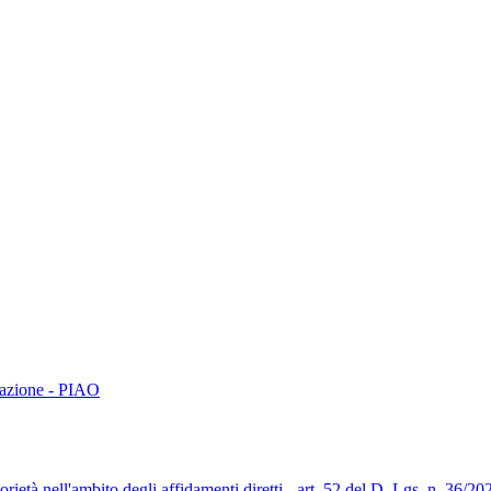
trazione - PIAO
orietà nell'ambito degli affidamenti diretti - art. 52 del D. Lgs. n. 36/20