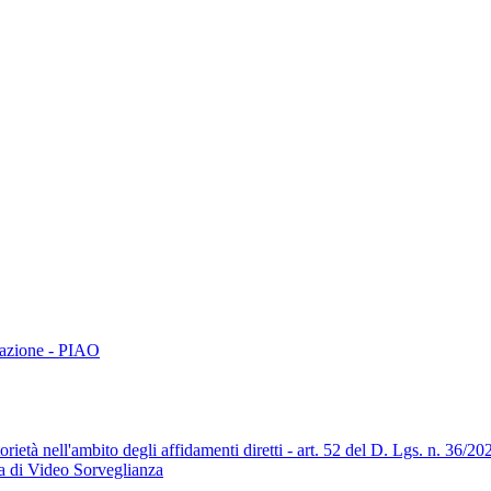
trazione - PIAO
orietà nell'ambito degli affidamenti diretti - art. 52 del D. Lgs. n. 36/20
ma di Video Sorveglianza