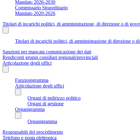
Mandato 2026-2030
Commissario Straordinario
Mandato 2020-2026
Titolari di incarichi politici, di amministrazione, di direzione o di gov
Titolari di incarichi politici, di amministrazione di direzione o 
Sanzioni per mancata comunicazione dei dati
Rendiconti gruppi consiliari regionali/provinciali
Articolazione degli uffici
Funzionigramma
Articolazione degli uffici
Organi di indirizzo politico
Organi di gestione
Organigramma
Organigramma
Responsabili del procedimento
Telefono e posta elettronica