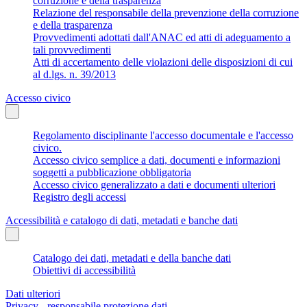
corruzione e della trasparenza
Relazione del responsabile della prevenzione della corruzione
e della trasparenza
Provvedimenti adottati dall'ANAC ed atti di adeguamento a
tali provvedimenti
Atti di accertamento delle violazioni delle disposizioni di cui
al d.lgs. n. 39/2013
Accesso civico
Regolamento disciplinante l'accesso documentale e l'accesso
civico.
Accesso civico semplice a dati, documenti e informazioni
soggetti a pubblicazione obbligatoria
Accesso civico generalizzato a dati e documenti ulteriori
Registro degli accessi
Accessibilità e catalogo di dati, metadati e banche dati
Catalogo dei dati, metadati e della banche dati
Obiettivi di accessibilità
Dati ulteriori
Privacy - responsabile protezione dati