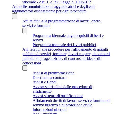
tabellare - Art. 1, c. 32, Legge n. 190/2012
Atti delle amministrazioni aggiudicatrici e degli enti
aggiudicatori distintamente per ogni procedura
Atti relativi alla programmazione di lavori, opere,
servizi e forniture
Programma biennale degli acquisiti di beni e
servizi
Programma triennale dei lavori pubblici
Atti relativi alle procedure per l'affidamento di appalti
pubblici di servizi, forniture, lavori e opere, di concorsi
pubblici di progettazione, di concorsi di idee e di
concessioni
Avvisi di preinformazione
Determina a contrarre
Avvisi e Bandi
Avviso sui risultati delle procedure di
affidamento
Avvisi sistema di qualificazione
Affidamenti diretti di lavori, servizi e forniture di
somma urgenza e di protezione civile
Informazioni ulteriori