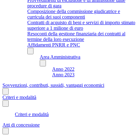
Provvedimenti di esclusione e di ammissione dalle
procedure di gara
Composizione della commissione giudicatrice e
curricula dei suoi componenti
Contratti di acquisto di beni e servizi di importo stimato
superiore a 1 milione di euro
Resoconti della gestione finanziaria dei contratti al
termine della loro esecuzione
Affidamenti PNRR e PNC
Area Amministrativa
Anno 2022
Anno 2023
Sovvenzioni, contributi, sussidi, vantaggi economici
Criteri e modalità
Criteri e modalità
Atti di concessione