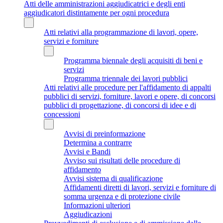
Atti delle amministrazioni aggiudicatrici e degli enti
aggiudicatori distintamente per ogni procedura
Atti relativi alla programmazione di lavori, opere,
servizi e forniture
Programma biennale degli acquisiti di beni e
servizi
Programma triennale dei lavori pubblici
Atti relativi alle procedure per l'affidamento di appalti
pubblici di servizi, forniture, lavori e opere, di concorsi
pubblici di progettazione, di concorsi di idee e di
concessioni
Avvisi di preinformazione
Determina a contrarre
Avvisi e Bandi
Avviso sui risultati delle procedure di
affidamento
Avvisi sistema di qualificazione
Affidamenti diretti di lavori, servizi e forniture di
somma urgenza e di protezione civile
Informazioni ulteriori
Aggiudicazioni