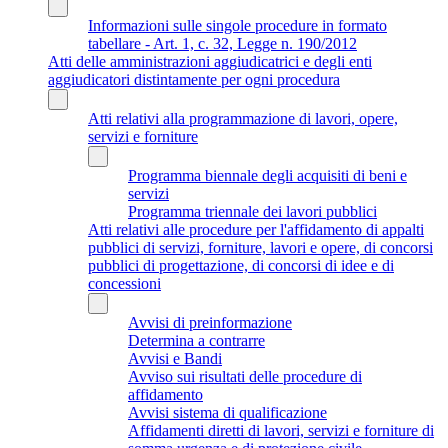
Informazioni sulle singole procedure in formato
tabellare - Art. 1, c. 32, Legge n. 190/2012
Atti delle amministrazioni aggiudicatrici e degli enti
aggiudicatori distintamente per ogni procedura
Atti relativi alla programmazione di lavori, opere,
servizi e forniture
Programma biennale degli acquisiti di beni e
servizi
Programma triennale dei lavori pubblici
Atti relativi alle procedure per l'affidamento di appalti
pubblici di servizi, forniture, lavori e opere, di concorsi
pubblici di progettazione, di concorsi di idee e di
concessioni
Avvisi di preinformazione
Determina a contrarre
Avvisi e Bandi
Avviso sui risultati delle procedure di
affidamento
Avvisi sistema di qualificazione
Affidamenti diretti di lavori, servizi e forniture di