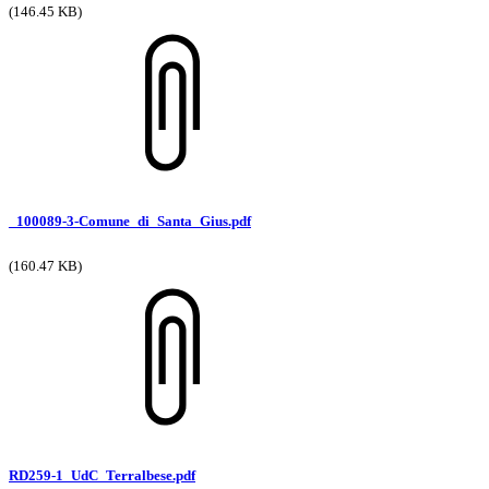
(146.45 KB)
_100089-3-Comune_di_Santa_Gius.pdf
(160.47 KB)
RD259-1_UdC_Terralbese.pdf