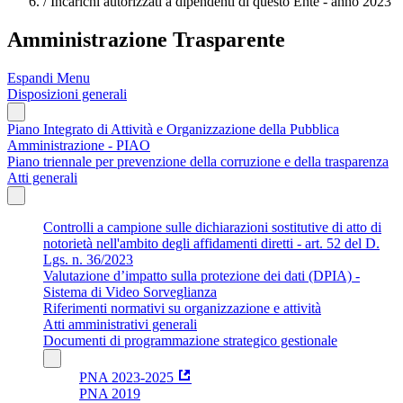
/
Incarichi autorizzati a dipendenti di questo Ente - anno 2023
Amministrazione Trasparente
Espandi Menu
Disposizioni generali
Piano Integrato di Attività e Organizzazione della Pubblica
Amministrazione - PIAO
Piano triennale per prevenzione della corruzione e della trasparenza
Atti generali
Controlli a campione sulle dichiarazioni sostitutive di atto di
notorietà nell'ambito degli affidamenti diretti - art. 52 del D.
Lgs. n. 36/2023
Valutazione d’impatto sulla protezione dei dati (DPIA) -
Sistema di Video Sorveglianza
Riferimenti normativi su organizzazione e attività
Atti amministrativi generali
Documenti di programmazione strategico gestionale
PNA 2023-2025
PNA 2019