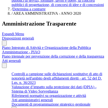
pubblici di servizi, forniture, lavori e opere, di concorsi
pubblici di progettazione, di concorsi di idee e di concessioni
/
Determina a contrarre
/
AREA AMMINISTRATIVA - ANNO 2020
Amministrazione Trasparente
Espandi Menu
Disposizioni generali
Piano Integrato di Attività e Organizzazione della Pubblica
Amministrazione - PIAO
Piano triennale per prevenzione della corruzione e della trasparenza
Atti generali
Controlli a campione sulle dichiarazioni sostitutive di atto di
notorietà nell'ambito degli affidamenti diretti - art. 52 del D.
Lgs. n. 36/2023
Valutazione d’impatto sulla protezione dei dati (DPIA) -
Sistema di Video Sorveglianza
Riferimenti normativi su organizzazione e attività
Atti amministrativi generali
Documenti di programmazione strategico gestionale