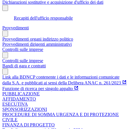
Dichiarazioni sostitutive e acquisizione d'ufficio dei dati
Recapiti dell'ufficio responsabile
Provvedimenti
Provvedimenti organi indirizzo politico
Provvedimenti dirigenti amministrativi
Controlli sulle imprese
Controlli sulle imprese
Bandi di gara e contratti
Link alla BDNCP contenente i dati e le informazioni comunicate
dalla S.A. e pubblicati ai sensi della Delibera ANAC n. 261/2023
Funzione di ricerca per singolo appalto
PUBBLICAZIONE
AFFIDAMENTO
ESECUTIVA
SPONSORIZZAZIONI
PROCEDURE DI SOMMA URGENZA E DI PROTEZIONE
CIVILE
FINANZA DI PROGETTO