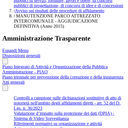
pubblici di servizi, forniture, lavori e opere, di concorsi
pubblici di progettazione, di concorsi di idee e di concessioni
/
Avviso sui risultati delle procedure di affidamento
/
MANUTENZIONE PARCO ATTREZZATO
INTERCOMUNALE - AGGIUDICAZIONE
DEFINITIVA (Anno 2015)
Amministrazione Trasparente
Espandi Menu
Disposizioni generali
Piano Integrato di Attività e Organizzazione della Pubblica
Amministrazione - PIAO
Piano triennale per prevenzione della corruzione e della trasparenza
Atti generali
Controlli a campione sulle dichiarazioni sostitutive di atto di
notorietà nell'ambito degli affidamenti diretti - art. 52 del D.
Lgs. n. 36/2023
Valutazione d’impatto sulla protezione dei dati (DPIA) -
Sistema di Video Sorveglianza
Riferimenti normativi su organizzazione e attività