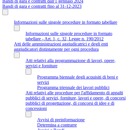
Bandi di gara e contratti dall'1 gennaio 2024
Bandi di gara e contratti fino al 31-12-2023
Informazioni sulle singole procedure in formato tabellare
Informazioni sulle singole procedure in formato
tabellare - Art. 1, c. 32, Legge n. 190/2012
Atti delle amministrazioni aggiudicatrici e degli enti
aggiudicatori distintamente per ogni procedura
Atti relativi alla programmazione di lavori, opere,
servizi e forniture
Programma biennale degli acquisiti di beni e
servizi
Programma triennale dei lavori pubblici
Atti relativi alle procedure per l'affidamento di appalti
pubblici di servizi, forniture, lavori e opere, di concorsi
pubblici di progettazione, di concorsi di idee e di
concessioni
Avvisi di preinformazione
Determina a contrarre