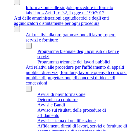
Informazioni sulle singole procedure in formato
tabellare - Art. 1, c. 32, Legge n. 190/2012
Atti delle amministrazioni aggiudicatrici e degli enti
aggiudicatori distintamente per ogni procedura
Atti relativi alla programmazione di lavori, opere,
servizi e forniture
Programma biennale degli acquisiti di beni e
servizi
Programma triennale dei lavori pubblici
Atti relativi alle procedure per l'affidamento di appalti
pubblici di servizi, forniture, lavori e opere, di concorsi
pubblici di progettazione, di concorsi di idee e di
concessioni
Avvisi di preinformazione
Determina a contrarre
Avvisi e Bandi
Avviso sui risultati delle procedure di
affidamento
Avvisi sistema di qualificazione
Affidamenti diretti di lavori, servizi e forniture di