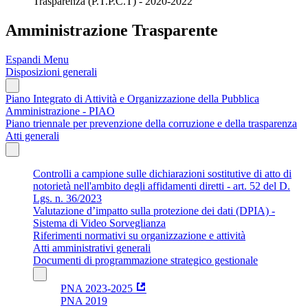
Trasparenza (P.T.P.C.T) - 2020-2022
Amministrazione Trasparente
Espandi Menu
Disposizioni generali
Piano Integrato di Attività e Organizzazione della Pubblica
Amministrazione - PIAO
Piano triennale per prevenzione della corruzione e della trasparenza
Atti generali
Controlli a campione sulle dichiarazioni sostitutive di atto di
notorietà nell'ambito degli affidamenti diretti - art. 52 del D.
Lgs. n. 36/2023
Valutazione d’impatto sulla protezione dei dati (DPIA) -
Sistema di Video Sorveglianza
Riferimenti normativi su organizzazione e attività
Atti amministrativi generali
Documenti di programmazione strategico gestionale
PNA 2023-2025
PNA 2019