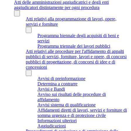
Atti delle amministrazioni aggiudicatrici e degli enti
aggiudicatori distintamente per ogni procedura
Atti relativi alla programmazione di lavori, opere,
servizi e forniture
Programma biennale degli acquisiti di beni e
servizi
Programma triennale dei lavori pubblici
Atti relativi alle procedure per l'affidamento di appalti
pubblici di servizi, forniture, lavori e opere, di concorsi
pubblici di progettazione, di concorsi di idee e di
concessioni
Avvisi di preinformazione
Determina a contrarre
Avvisi e Bandi
Avviso sui risultati delle procedure di
affidamento
Avvisi sistema di qualificazione
Affidamenti diretti di lavori, servizi e forniture di
somma urgenza e di protezione civile
Informazioni ulteriori
Aggiudicazioni