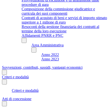
Provvedimenti di esclusione e di ammissione dalle
procedure di gara
Composizione della commissione giudicatrice e
curricula dei suoi componenti
Contratti di acquisto di beni e servizi di importo stimato
superiore a 1 milione di euro
Resoconti della gestione finanziaria dei contratti al
termine della loro esecuzione
Affidamenti PNRR e PNC
Area Amministrativa
Anno 2022
Anno 2023
Sovvenzioni, contributi, sussidi, vantaggi economici
Criteri e modalità
Criteri e modalità
Atti di concessione