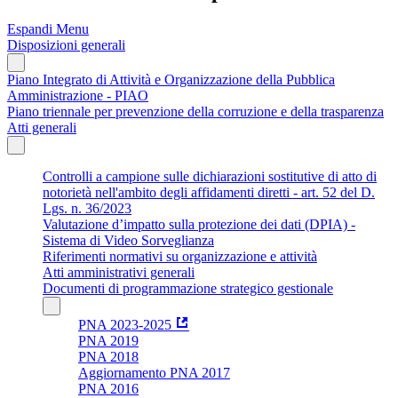
Espandi Menu
Disposizioni generali
Piano Integrato di Attività e Organizzazione della Pubblica
Amministrazione - PIAO
Piano triennale per prevenzione della corruzione e della trasparenza
Atti generali
Controlli a campione sulle dichiarazioni sostitutive di atto di
notorietà nell'ambito degli affidamenti diretti - art. 52 del D.
Lgs. n. 36/2023
Valutazione d’impatto sulla protezione dei dati (DPIA) -
Sistema di Video Sorveglianza
Riferimenti normativi su organizzazione e attività
Atti amministrativi generali
Documenti di programmazione strategico gestionale
PNA 2023-2025
PNA 2019
PNA 2018
Aggiornamento PNA 2017
PNA 2016