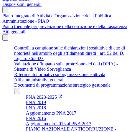
Disposizioni generali
Piano Integrato di Attività e Organizzazione della Pubblica
Amministrazione - PIAO
Piano triennale per prevenzione della corruzione e della trasparenza
Atti generali
Controlli a campione sulle dichiarazioni sostitutive di atto di
notorietà nell'ambito degli affidamenti diretti - art. 52 del D.
Lgs. n. 36/2023
Valutazione d’impatto sulla protezione dei dati (DPIA) -
Sistema di Video Sorveglianza
Riferimenti normativi su organizzazione e attività
Atti amministrativi generali
Documenti di programmazione strategico gestionale
PNA 2023-2025
PNA 2019
PNA 2018
Aggiornamento PNA 2017
PNA 2016
Aggiornamento 2015 al PNA 2013
PIANO NAZIONALE ANTICORRUZIONE -